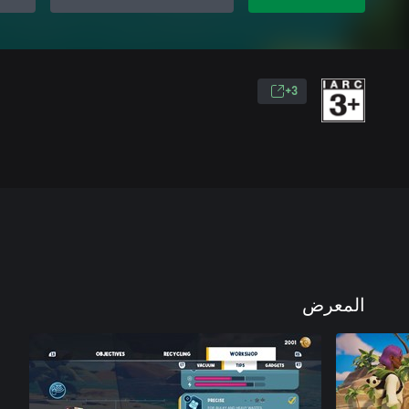
3+
المعرض