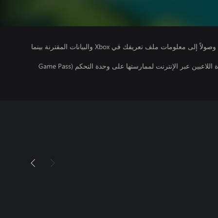
يتلقى ناشرو الألعاب التي تقوم بتشغيلها وصولاً إلى معلومات ملف تعريفك في Xbox والبيانات المقترنة بينما
تتطلب اللعبة توفر اشتراك ألعاب متعددة اللاعبين عبر الإنترنت لممارستها على وحدة التحكم (Game Pass