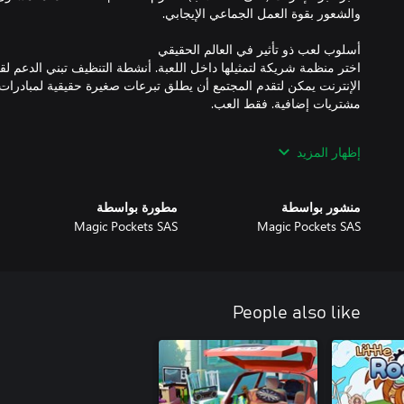
اختر منظمة شريكة لتمثيلها داخل اللعبة. أنشطة التنظيف تبني الدعم لق
الإنترنت يمكن لتقدم المجتمع أن يطلق تبرعات صغيرة حقيقية لمبادرات ب
إظهار المزيد
تحت النفايات توجد آثار قديمة وأصداء من حضارات منسية. أثناء تنظي
الأثرية وذكريات كمومية مرحة. من المنطق
منشور بواسطة
مطورة بواسطة
Magic Pockets SAS
Magic Pockets SAS
صُممت هذه الخرائط الواسعة لجلسات اللعب الجماعي عبر الإنترنت، ح
مجتمعية مشتركة. تتحول مناطق النفايات الضخمة ومشاريع إعادة البناء إ
ويتعاونون ويكتشفون الأسرار ويحتفلون بالتقدم الجماعي.
People also like