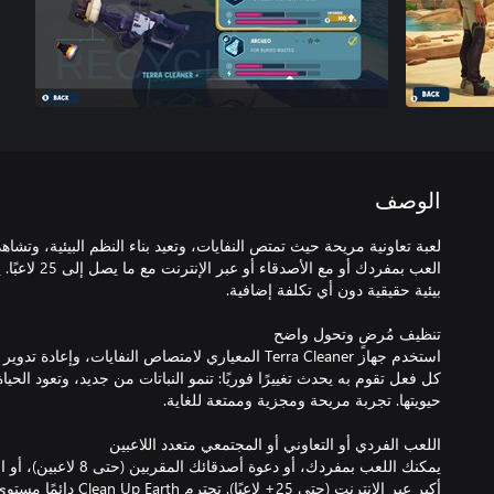
الوصف
لعبة تعاونية مريحة حيث تمتص النفايات، وتعيد بناء النظم البيئية، وتشا
العب بمفردك أو م
استخدم جهاز Terra Cleaner المعياري لامتصاص النفايات، وإ
كل فعل تقوم به يحدث تغييرًا فوريًا: تنمو النباتات من جديد، وتعود الحياة 
يمكنك اللعب بمفردك، أو دع
أكبر عبر الإنترنت (حتى 25+ 