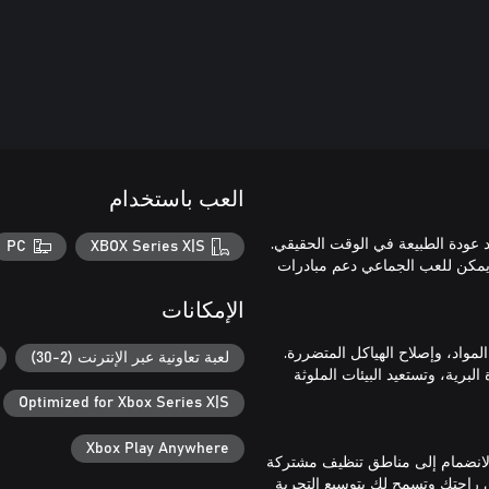
العب باستخدام
هد عودة الطبيعة في الوقت الحقيقي.
PC
XBOX Series X|S
ع الأصدقاء أو عبر الإنترنت مع ما يصل إلى 25 لاعبًا. يمكن للعب الجماعي دعم مبادرات
الإمكانات
عادة تدوير المواد، وإصلاح الهياكل المتضررة.
لعبة تعاونية عبر الإنترنت (2-30)
البرية، وتستعيد البيئات الملوثة
Optimized for Xbox Series X|S
Xbox Play Anywhere
وة أصدقائك المقربين (حتى 8 لاعبين)، أو الانضمام إلى مناطق تنظيف مشتركة
لاعبًا). تحترم Clean Up Earth دائمًا مستوى راحتك وتسمح لك بتوسيع التجربة