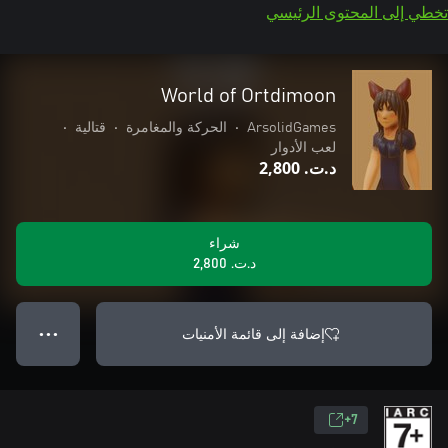
تخطي إلى المحتوى الرئيسي
World of Ortdimoon
ArsolidGames
•
الحركة والمغامرة
•
قتالية
•
لعب الأدوار
د.ت.‏ 2,800
شراء
د.ت.‏ 2,800
إضافة إلى قائمة الأمنيات
● ● ●
7+