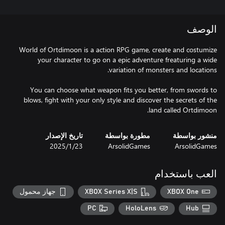
الوصف
World of Ortdimoon is a action RPG game, create and costumize
your character to go on a epic adventure freaturing a wide
You can choose what weapon fits you better, from swords to
blows, fight with your only style and discover the secrets of the
land called Ortdimoon.
منشور بواسطة
مطورة بواسطة
تاريخ الإصدار
ArsolidGames
ArsolidGames
23‏/1‏/2025
العب باستخدام
XBOX One
XBOX Series X|S
جهاز محمول
PC
HoloLens
Hub