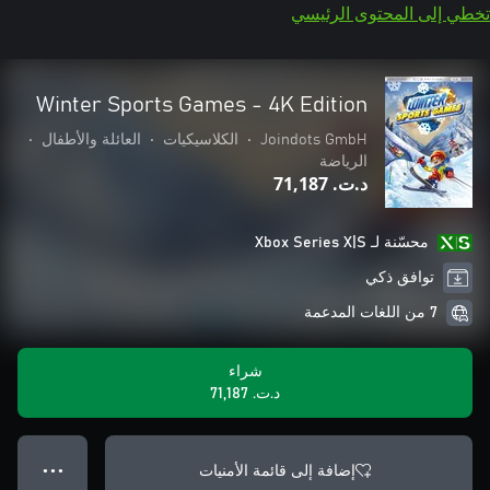
تخطي إلى المحتوى الرئيسي
Winter Sports Games - 4K Edition
Joindots GmbH
•
الكلاسيكيات
•
العائلة والأطفال
•
الرياضة
د.ت.‏ 71,187
محسّنة لـ Xbox Series X|S
توافق ذكي
7 من اللغات المدعمة
شراء
د.ت.‏ 71,187
إضافة إلى قائمة الأمنيات
● ● ●