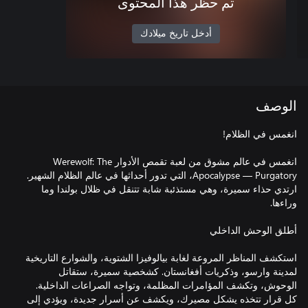
تم حظر هذا المحتوى
أدخل تاريخ ميلادك
الوصف
انغمس في عالم مشوق من لعبة تقمص الأدوار Werewolf: The
Apocalypse — Purgatory، التي تدور أحداثها في عالم الظلام الشهير.
ارتدي حذاء سميرة، وهي مستذئبة شابة تتنقل في ظلال بولندا وما
استكشف المناظر المروعة لغابة بيالوفيزا الشتوية، والشوارع التاريخية
لمدينة وارسو، وذكريات أفغانستان. كشخصية سميرة، ستقاتل
الوحوش، وتكشف المؤامرات المظلمة، وتواجه الصراعات الداخلية.
كل قرار تتخذه يشكل مصيرك، ويكشف عن أسرار جديدة، ويؤدي إلى