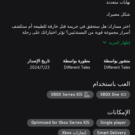
اختر مسارك: هل ستحقق في جريمة قتل خارقة للطبيعة أم ستكشف
أسرار مجموعة قوية من المستذئبين؟ تؤثر اختياراتك على رحلة
سميرة، وتوازن بين صحتها وإرادتها وغضبها ومهاراتها. هل ستوجهها نحو
إظهار المزيد
منشور بواسطة
مطورة بواسطة
تاريخ الإصدار
Different Tales
Different Tales
23‏/7‏/2024
اختبر مزيجًا من سرد القصص المرئية وعناصر تقمص الأدوار
المستوحاة من الطبعة الخامسة لعالم الظلام الأسطوري. إدارة
مخزونك، وإتقان المهارات الفريدة، والتنقل عبر نظام الحزن الداخلي -
العب باستخدام
XBOX Series X|S
XBOX One
سواء كنت خبيرًا في عالم الظلام أو مبتدئًا، فإن لعبة Purgatory تقدم
الإمكانات
دخولًا مشوقًا إلى هذا الكون الغني. بفضل الشروحات الفورية
للمفردات، والخطوط القابلة للتعديل، وسرعة النص القابلة للتخصيص،
Optimized for Xbox Series X|S
Single player
Smart Delivery
إنجازات Xbox