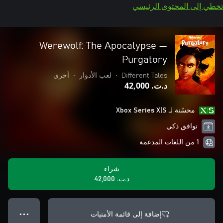
تخطي إلى المحتوى الرئيسي
Werewolf: The Apocalypse —
Purgatory
Different Tales
•
لعب الأدوار
•
أخرى
د.ت.‏ 42,000
محسّنة لـ Xbox Series X|S
توافق ذكي
1 من اللغات المدعمة
شراء
د.ت.‏ 42,000
إضافة إلى قائمة الأمنيات
● ● ●