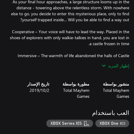
As your final hour approaches, a large structure looms up in the
distance - towering above the relentless storm. With nowhere
else to go, you decide to enter this mysterious place, only to find
Cooperative – Your voice will have to lead the way. Placed in the
shoes of explorers with only walkie-talkies in hand, you are lost in
Immersive – The warmth of life abandoned the halls of Castle
Rock long ago Immerse yourself in a thrilling experience as you
إظهار المزيد
and your partner puzzle your way through this abandoned
fortress. Lose yourself in brand new environments and an original
منشور بواسطة
مطورة بواسطة
تاريخ الإصدار
Total Mayhem
Total Mayhem
2‏/10‏/2019
Mysterious – We were not alone... Darkness took over these once
Games
Games
magnificent halls. Can you discover the truth behind the grim
العب باستخدام
Xbox Tavern said: “Total Mayhem Games have made a beautiful,
XBOX Series X|S
XBOX One