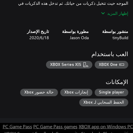
الموجه حيث تتخيل ذكريات من حياتك. ثم تدخل هذه الذكريات في
اللعبة عبر سلسلة من الخيارات. تصبح هذه الذكريات المخصصة
إظهار المزيد
تطلب منك WAKING مواجهة مخاوفك ورغباتك وشياطينك وصدمات
منشور بواسطة
مطورة بواسطة
تاريخ الإصدار
الطفولة. وبجانبك الأحباب، الذين يمكنك استدعاؤهم لإرشادك عبر
tinyBuild
Jason Oda
18‏/6‏/2020
لكي تصحو من الغيبوبة، يجب عليك إعادة ربط نقاط الاشتباك العصبي
العب باستخدام
XBOX Series X|S
XBOX One
تعد WAKING لعبة مصممة لعشاق الألعاب من نوع Souls-like ذات
الإمكانات
المستوى العالي (ولكن مع قابلية الضبط) من الصعوبة والتحدي. ولكن،
تجعلها العديد من الاختلافات الرئيسية في اللعبة والأنظمة القتالية تقع
Single player
إنجازات Xbox
حالة حضور Xbox
الحفظ السحابي لـ Xbox
وأحد الاختلافات الرئيسية هو الاعتماد على نظام الهجوم عن بُعد، إضافةً
إلى العراك وتفادي الهجمات للإطاحة بالأعداء. سيتعين عليك مواجهة
PC Game Pass
PC Game Pass games
XBOX app on Windows PC