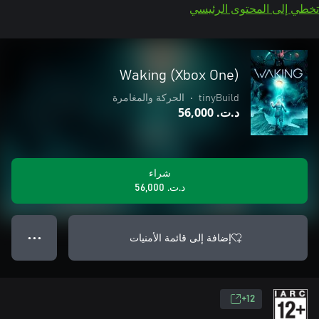
تخطي إلى المحتوى الرئيسي
Waking (Xbox One)
tinyBuild
•
الحركة والمغامرة
د.ت.‏ 56,000
شراء
د.ت.‏ 56,000
إضافة إلى قائمة الأمنيات
● ● ●
12+