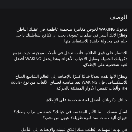
الوصف
تدعوك WAKING لخوض مغامرة ملحمية عاطفية في عقلك الباطن.
ونظرًا لأنك أسير في ظلمات غيبوبة، يجب أن تكافح شياطينك داخل
للانتصار على قوى الظلام، فأنت تدخل في تأملات موجهة، حيث تجمع
ذكرياتك الجميلة وتقابل الأحباب الأعزاء. وهذا يجعل WAKING أفضل
ونظرًا لأنها تقدم تحديًا قتاليًا كبيرًا بالإضافة إلى العالم الشاسع المتاح
للاستكشاف، فإن WAKING تعد مناسبة لعشاق الألعاب من نوع souls-
اسأل نفسك -- ما الآثار المقدسة في حياتك؟ حفنة من تراب وطنك؟
في نهاية المهمات، يُطلب منك إغلاق عينيك والإنصات إلى التأمل