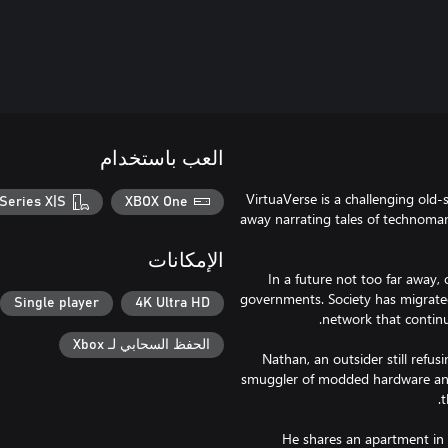
العب باستخدام
VirtuaVerse is a challenging old-
Series X|S
XBOX One
away narrating tales of technomanc
الإمكانات
"In a future not too far away, 
governments. Society has migrated
Single player
4K Ultra HD
الحفظ السحابي لـ Xbox
Nathan, an outsider still refus
smuggler of modded hardware and
He shares an apartment in th