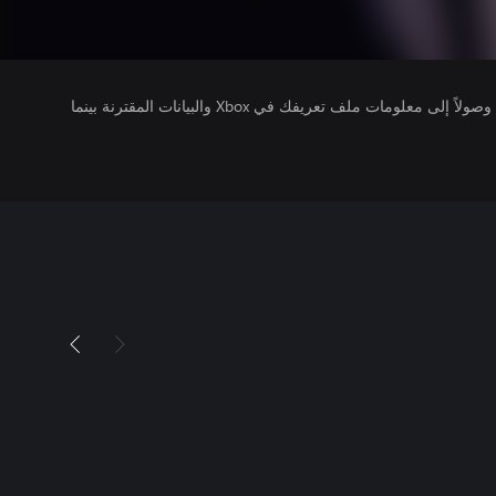
يتلقى ناشرو الألعاب التي تقوم بتشغيلها وصولاً إلى معلومات ملف تعريفك في Xbox والبيانات المقترنة بينما