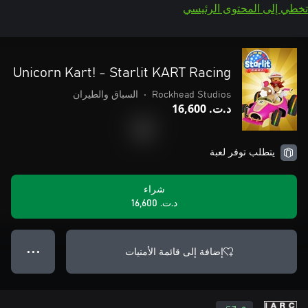
تخطي إلى المحتوى الرئيسي
Unicorn Kart! - Starlit KART Racing
Rockhead Studios
•
السباق والطيران
د.ت.‏ 16,600
يتطلب توفر لعبة
شراء
د.ت.‏ 16,600
إضافة إلى قائمة الأمنيات
● ● ●