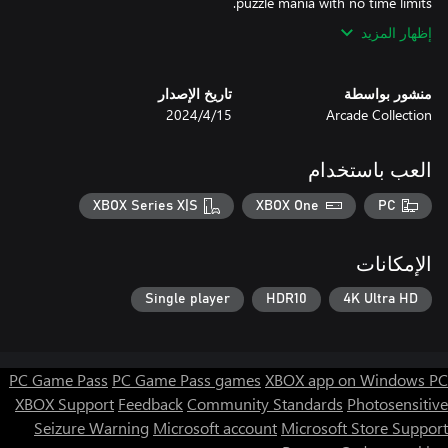
puzzle mania with no time limits.
إظهار المزيد
منشور بواسطة
تاريخ الإصدار
Arcade Collection
15‏/4‏/2024
العب باستخدام
XBOX Series X|S
XBOX One
PC
الإمكانات
Single player
HDR10
4K Ultra HD
PC Game Pass
PC Game Pass games
XBOX app on Windows PC
XBOX Support
Feedback
Community Standards
Photosensitive
Seizure Warning
Microsoft account
Microsoft Store Support