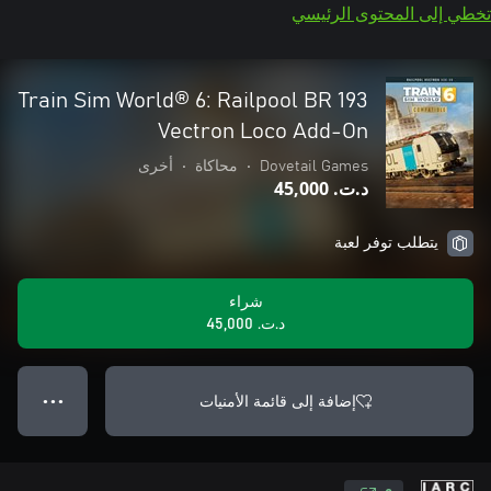
تخطي إلى المحتوى الرئيسي
Train Sim World® 6: Railpool BR 193
Vectron Loco Add-On
Dovetail Games
•
محاكاة
•
أخرى
د.ت.‏ 45,000
يتطلب توفر لعبة
شراء
د.ت.‏ 45,000
إضافة إلى قائمة الأمنيات
● ● ●