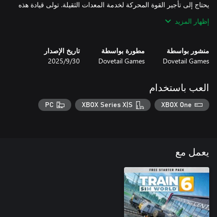
يحتاج إلى تأجير القوة المحركة لخدمة المعدات الثقيلة. تولى قيادة هذه
القاطرة الحديثة في حركة نقل البضائع على طول شبكة السكك
إظهار المزيد
الحديدية المعقدة في دريسدن.
منشور بواسطة
مطورة بواسطة
تاريخ الإصدار
Dovetail Games
Dovetail Games
30‏/9‏/2025
العب باستخدام
PC
XBOX Series X|S
XBOX One
يعمل مع