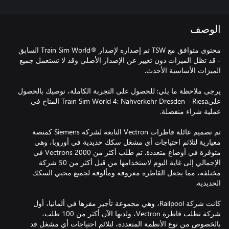
الوصف
محتوى متوافق مع TSW تم إصداره لإصدار ®Train Sim World السابق
- قد تظل الميزات دون تغيير عن الإصدار الأصلي وقد لا تستعمل جميع
يرجى ملاحظة ما يلي: للحصول على التجربة الكاملة، نوصيك بالحصول
علىTrain Sim World 4: Nahverkehr Dresden - Riesa المتاح في
تم تصميم عائلة قاطرات Vectron التابعة لشركة Siemens كمنصة
معيارية لتلائم احتياجات أي مشغل سكك حديدية في أوروبا، وهي
متوفرة في أوضاع متعددة. تم طلب أكثر من 2000 Vectrons في
الإجمالي إلى غاية اليوم لاستخدامها من قبل أكثر من 50 شركة
مختلفة، مما يجعل القاطرة معروفة ومألوفة لجميع محبي السكك
كانت شركة Railpool، وهي مجموعة تأجير مقرها في ألمانيا، أول
شركة تطلب قاطرة Vectron، ولديها الآن أكثر من 100 طلب،
بالخصوص من نوع الأنظمة المتعددة، لتلائم احتياجات أي مشغل قد