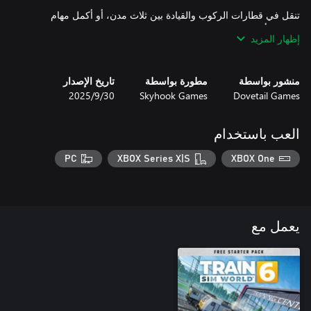
تنقل في قطارات الركوب والقيادة بين ثلاث مدن، أو أكمل مهام
الطرق، أو اذهب ببساطة لمراقبة القطارات من مكان المراقبة
إظهار المزيد
المفضل لديك. خصص تجاربك الخاصة مع كل من Scenario Planner
وLivery Designer وشاركها على Creators Club.
منشور بواسطة
مطورة بواسطة
تاريخ الإصدار
Dovetail Games
Skyhook Games
30‏/9‏/2025
العب باستخدام
PC
XBOX Series X|S
XBOX One
يعمل مع