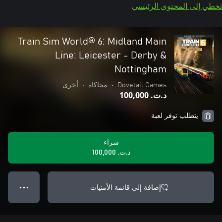
تخطي إلى المحتوى الرئيسي
Train Sim World® 6: Midland Main
Line: Leicester - Derby &
Nottingham
Dovetail Games
•
محاكاة
•
أخرى
د.ت.‏ 100,000
يتطلب توفر لعبة
شراء
د.ت.‏ 100,000
إضافة إلى قائمة الأمنيات
● ● ●