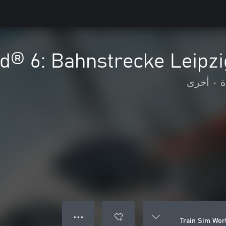
ld® 6: Bahnstrecke Leipz
ة
•
أخرى
● ● ●
Train Sim Wor