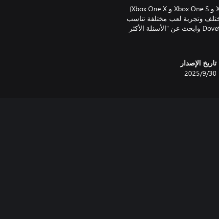
يرجى الملاحظة: نظرًا للإمكانيات المتباينة لأجهزة Xbox One (Xbox One و Xbox One S و Xbox One X)
ل زمني مختلف وتجربة لعب مختلفة تناسب
أداء كل منصة. للمزيد من المعلومات، قم بزيارة مركز دعم Dovetail Games وابحث عن "الأسئلة الأكثر
تاريخ الإصدار
30‏/9‏/2025