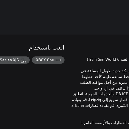
العب باستخدام
Series X|S
XBOX One
لحديدية عام 1839، وكان أول خط سكة حديد طويل المسافة في
 الخط سمعة طيبة كأحد خطوط
ل عمره من أجل مواكبة الطلب
قم بنقل الركاب أو البضائع في لعبة Train Sim World 6 على متن قطار DB ICE والخدمات الجهوية. انطلق
من Dresden إلى Riesa عبر خطوط متعددة، ثم واصل رحلتك على متن قطار سريع إلى Leipzig. قم بقيادة
قطارات نقل البضائع لتمويل المصانع، وتجول في محطة Friedrichstadt الكبيرة. قم بقيادة قطارات S-Bahn