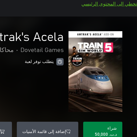
تخطي إلى المحتوى الرئيسي
rak's Acela®
Dovetail Games
•
محاكا
يتطلب توفر لعبة
شراء
إضافة إلى قائمة الأمنيات
د.ت.‏ 50,000