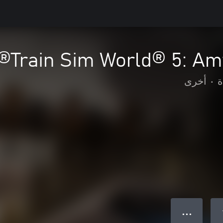
Train Sim World® 5: Amt
ة
•
أخرى
● ● ●