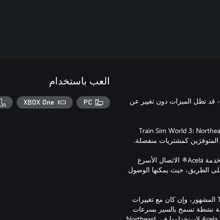
العب باستخدام
 تم إصداره لإصدار ®Train Sim World السابق - قد تظل الميزات دون تغيير عن
XBOX One
PC
ربة الكاملة، نوصيك بامتلاك Train Sim World 3: Northeast Corridor:
شغِّل الخدمة الرئيسية لشركة Amtrak في Northeast Corridor. توفر خدمة Acela® الاتصال الأسرع
لى الطريق، حيث يمكنها الوصول
يُعد قطار Acela بحد ذاته أعجوبة هندسية. التصميم مشتق من قطار TGV المشهور، وإن كان مع تغييرات
إمالة نشطة تسمح بالسير بسرعات
أعلى. بلغ العدد الإجمالي للقطارات التي تم إنشاؤها 20 قطارًا من طراز Acela لاستخدامها في Northeast