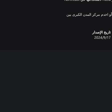
ب حركة عالية السرعة على أسرع امتداد بين Boston وProvidence أو اخدم مركز المدن الكبرى بين
تاريخ الإصدار
17‏/9‏/2024