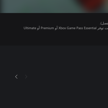
فصل).
تتطلب اللعبة متعددة اللاعبين عبر الإنترنت توفر Xbox Game Pass Essential أو Premium أو Ultimate