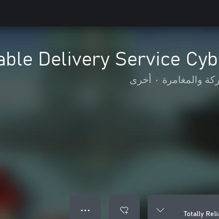
iable Delivery Service C
كة والمغامرة
•
أخرى
● ● ●
Totally Re