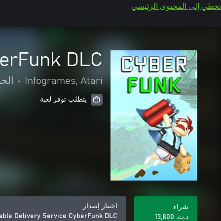
تخطي إلى المحتوى الرئيسي
yberFunk DLC
Infogrames, Atari
•
الحر
يتطلب توفر لعبة
اختيار إصدار
شراء
liable Delivery Service CyberFunk DLC
د.ت.‏ 13,800