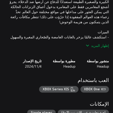
الكبيرة والصغيرة الطبيعة استعدادًا للدفاع عن أرضها ضد الدخلاء. يجرؤ
أشجع المغامرين فقط على المغامرة بدخول أعماق الزنزانات الحالكة
التي يمكن العثور على مداخلها في مواقع مختلفة حول العالم. تحدَّ
زعماء هذه العوالم المفقودة إذا جرُؤت على ذلك! تنتظر مكافآت رائعة
- استكشف عالمًا يزخر بالغابات الغامضة والصّحاري المغبرة والسهول
إظهار المزيد
- معداتك تعبر عنك: هل أنت صياد أم محارب أم مشعوذ أم مختلف
منشور بواسطة
مطورة بواسطة
تاريخ الإصدار
- اجمع موارد مختلفة واكتشف وصفات جديدة لتصنيع مئات العناصر.
Headup
Headup
4‏/11‏/2024
من الأسلحة القوية والدروع المماثلة إلى مواد البناء وعناصر الزينة:
ستعثر في Tinkertown على كل ما تحتاج إليه لتجعل من قاعدة
العب باستخدام
XBOX Series X|S
XBOX One
- انغمس في الزنزانات القديمة المنسية وحارب الزعماء البغيضين
لنهب كنوزهم
الإمكانات
لعبة تعاونية عبر الإنترنت (2-4)
Single player