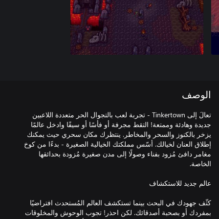
الوصف
تعالَ إلى Tinkertown - تجربة لعب بالتجوال الحر متعددة اللاعبين
جديدة وهادئة وممتعة! التقط مجرفة أو فأسًا أو سيفًا وادخل عالمًا
يزخر بالكنوز والسحر والمخاطر. ينتظرك مكان سحري حيث يمكنك
إطلاق العنان لخيالك. أسّس مملكتك الخيالية الصغيرة - بدءًا من كوخ
مغامر دافئ مُزود بفناء وصولًا إلى مدن صغيرة مُزودة بحدائقها
كثّف جهودك في البحث بينما تستكشف العالم المُستحدث افتراضيًا
بمفردك أو بصحبة أصدقائك. لكن احذر! تجوب الوحوش والمخلوقات