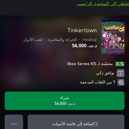
تخطي إلى المحتوى الرئيسي
Tinkertown
Headup
•
الحركة والمغامرة
•
لعب الأدوار
د.ت.‏ 56,000
محسّنة لـ Xbox Series X|S
توافق ذكي
7 من اللغات المدعمة
شراء
د.ت.‏ 56,000
إضافة إلى قائمة الأمنيات
● ● ●