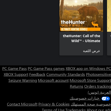
theHunter: Call of the
Wild™ - Ultimate
Hunting Bundle
عرض اللعبة
PC Game Pass
PC Game Pass games
XBOX app on Windows PC
XBOX Support
Feedback
Community Standards
Photosensitive
Seizure Warning
Microsoft account
Microsoft Store Support
Returns
Orders tracking
العربية (تونس)
خيارات خصوصيتك
خصوصية صحة المستهلك
Privacy & Cookies
Contact Microsoft
Terms of Use
Trademarks
About our ads