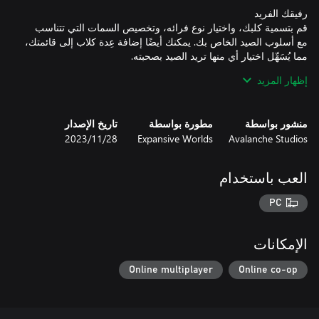
قم بتسمية كلبك، واختيار نوع فرائه، وتخصيص السمات التي تتناسب
مع أسلوب الصيد الخاص بك. يمكنك أيضًا إضافة عِدة كلاب إلى قائمتك،
إظهار المزيد
يتوفر كلب اللابرادور ريتريفر بنوعيه الذكور والإناث، في سبعة أنواع
مختلفة من الفراء: الأسود، والأصفر، والبني، والفضي، والفحمي،
والأحمر الثعلبي، والبني الفاتح.
منشور بواسطة
مطورة بواسطة
تاريخ الإصدار
Avalanche Studios
Expansive Worlds
28‏/11‏/2023
العب باستخدام
PC
الإمكانات
Online multiplayer
Online co-op