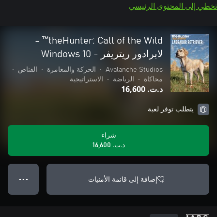
تخطي إلى المحتوى الرئيسي
theHunter: Call of the Wild™ -
لابرادور ريتريفر - Windows 10
Avalanche Studios
•
الحركة والمغامرة
•
القناص
•
محاكاة
•
الرياضة
•
الاستراتيجية
د.ت.‏ 16,600
يتطلب توفر لعبة
شراء
د.ت.‏ 16,600
إضافة إلى قائمة الأمنيات
● ● ●