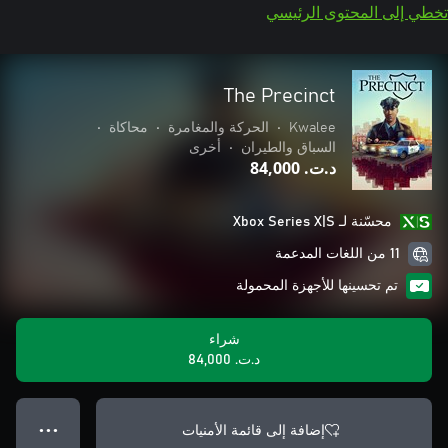
تخطي إلى المحتوى الرئيسي
The Precinct
Kwalee
•
الحركة والمغامرة
•
محاكاة
•
السباق والطيران
•
أخرى
د.ت.‏ 84,000
محسّنة لـ Xbox Series X|S
11 من اللغات المدعمة
تم تحسينها للأجهزة المحمولة
شراء
د.ت.‏ 84,000
إضافة إلى قائمة الأمنيات
● ● ●