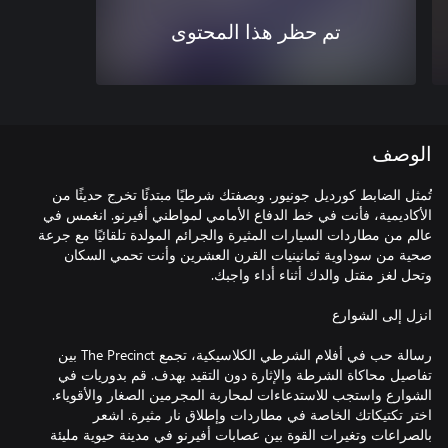
تم حظر هذا المحتوى
الوصف
تُمثل الضابط كورديل جونيور. وبصفتك شرطيًا مبتدئًا تخرج حديثًا من
الأكاديمية، فأنت في خط الدفاع الأمامي لمواطني أفيرنو. انغمس في
عالم من مطاردات السيارات المثيرة والجرائم المولدة تلقائيًا مع جرعة
صحية من سوداوية ثمانينيات القرن العشرين وأنت تحمي السكان
رسالة حب في أفلام الشرطي الكلاسيكية، تجمع The Precinct بين
تفاصيل محاكاة الشرطة والإثارة دون التقيد بهدف. قم بدوريات في
الشوارع واستجب للاستدعاءات لمحاربة المجرمين الصغار والأقوياء.
اختر تكتيكاتك الخاصة في مطاردات وإطلاق نار مثيرة. اشعر
بالصراعات وتغيرات القوة بين عصابات أفيرنو في مدينة حيوية مليئة