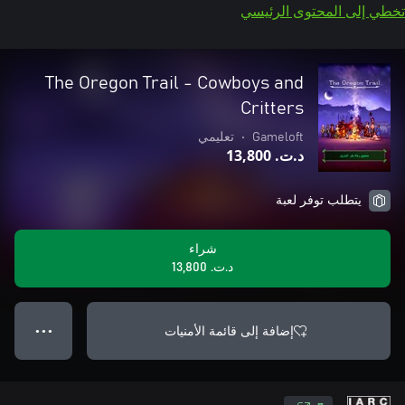
تخطي إلى المحتوى الرئيسي
The Oregon Trail - Cowboys and
Critters
Gameloft
•
تعليمي
د.ت.‏ 13,800
يتطلب توفر لعبة
شراء
د.ت.‏ 13,800
إضافة إلى قائمة الأمنيات
● ● ●