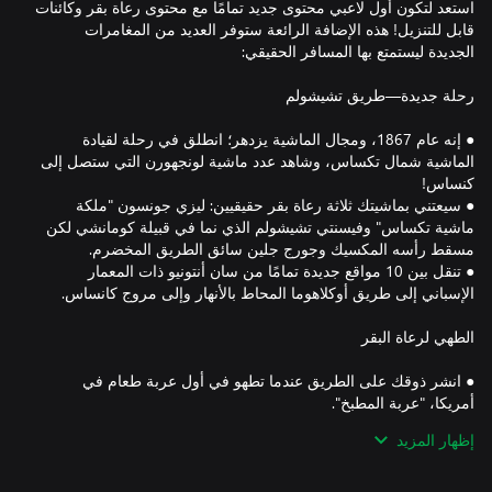
استعد لتكون أول لاعبي محتوى جديد تمامًا مع محتوى رعاة بقر وكائنات
قابل للتنزيل! هذه الإضافة الرائعة ستوفر العديد من المغامرات
● إنه عام 1867، ومجال الماشية يزدهر؛ انطلق في رحلة لقيادة
الماشية شمال تكساس، وشاهد عدد ماشية لونجهورن التي ستصل إلى
● سيعتني بماشيتك ثلاثة رعاة بقر حقيقيين: ليزي جونسون "ملكة
ماشية تكساس" وفيسنتي تشيشولم الذي نما في قبيلة كومانشي لكن
● تنقل بين 10 مواقع جديدة تمامًا من سان أنتونيو ذات المعمار
● انشر ذوقك على الطريق عندما تطهو في أول عربة طعام في
● قم بطهو العديد من الوجبات اللذيذة، من خبز الذرة إلى الحبوب،
إظهار المزيد
● قم بالصيد والجمع وصيد السمك للحصول على مكونات جديدة تمامًا،