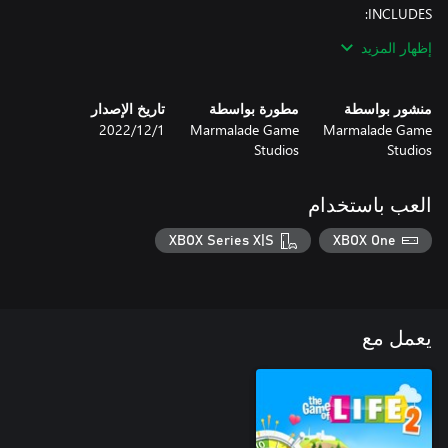
- A NEW WORLD TO EXPLORE – A sparkling, icy landscape awaits
إظهار المزيد
- THEMED COSMETICS – Six cool outfits, six chilly avatars and
منشور بواسطة
مطورة بواسطة
تاريخ الإصدار
- CRAFT YOUR STORY – Snuggle into a wholesome life of ice
Marmalade Game
Marmalade Game
1‏/12‏/2022
Studios
Studios
Get ready to play in the snow – add the Frozen Lands World to
your collection today!
العب باستخدام
XBOX Series X|S
XBOX One
يعمل مع