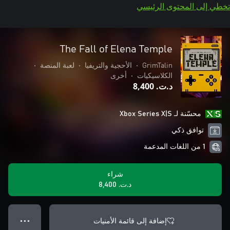
تخطي إلى المحتوى الرئيسي
The Fall of Elena Temple
GrimTalin
•
الأحجية والتريفيا
•
لعبة المنصة
•
الكلاسيكيات
•
أخرى
د.ت.‏ 8,400
محسّنة لـ Xbox Series X|S
توافق ذكي
1 من اللغات المدعمة
شراء
د.ت.‏ 8,400
إضافة إلى قائمة الأمنيات
● ● ●