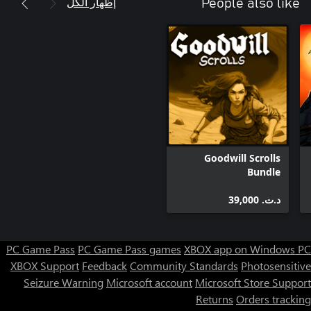
إظهار الكل
People also like
Goodwill Scrolls
Bundle
د.ت.‏ 39,000
PC Game Pass
PC Game Pass games
XBOX app on Windows PC
XBOX Support
Feedback
Community Standards
Photosensitive
Seizure Warning
Microsoft account
Microsoft Store Support
Returns
Orders tracking