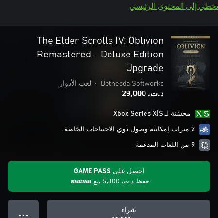
تخطي إلى المحتوى الرئيسي
The Elder Scrolls IV: Oblivion
Remastered - Deluxe Edition
Upgrade
Bethesda Softworks
•
لعب الأدوار
د.ت.‏ 29,000
محسّنة لـ Xbox Series X|S
2 ميزات إمكانية وصول ذوي الاحتياجات الخاصة
9 من اللغات المدعمة
احصل على GAME PASS
حفظ
د.ت.‏ 5,800
مع
شراء
● ● ●