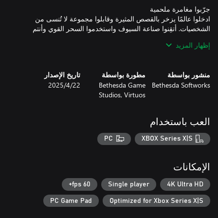
ادخلوا عالمًا يزخر بالقصص المثيرة وقابلوا مجموعة لا تُنسى من
الشخصيات. أتقِنوا صناعة السيوف واستخدموا السحر القوي وأنتم
إظهار المزيد
جرّبوا كل ما تقدمه Oblivion مع توسعتَي القصة اللتين أُصدرتا سابقًا
منشور بواسطة
مطورة بواسطة
تاريخ الإصدار
Shivering Isles وKnights of the Nine ومحتوى إضافي قابل للتنزيل
Bethesda Softworks
Bethesda Game
22‏/4‏/2025
Studios, Virtuos
العب باستخدام
رقّوا* لعبتكم من اللعبة الأساسية الرقمية إلى الإصدار الفاخر من The
PC
XBOX Series X|S
• مهام جديدة لمجموعات دروع وأسلحة ودروع أحصنة رقمية فريدة
الإمكانات
60 fps+
Single player
4K Ultra HD
*اللعبة الأساسية مطلوبة، تُباع منفصلة
PC Game Pad
Optimized for Xbox Series X|S