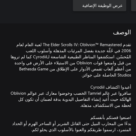
Content
عرض الوظيفة الإضافية
الوصف
تقدم The Elder Scrolls IV: Oblivion™ Remastered لعبة العام لعام
2006 في حُلّة جديدة بفضل المرئيات المذهلة وأسلوب اللعب
المُحسّن. استكشفوا المناظر الطبيعية الشاسعة لـCyrodiil كما لم تروها
من قبل وامنعوا قوات Oblivion من الاستيلاء على الأرض في واحدة
من أعظم ألعاب تقمص الأدوار على الإطلاق من Bethesda Game
سافروا عبر عالم Tamriel الخصب وخوضوا معارك عبر عوالم Oblivion
الهالكة حيث أُعيد إنشاء التفاصيل اليدوية بدقة لضمان أن تكون كل
بدءًا من المحارب النبيل حتى القاتل الشرير أو الساحر الهرِم أو الحداد