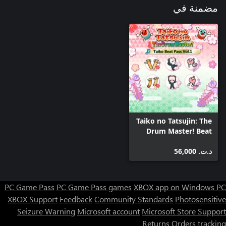
مضمنة في
Taiko no Tatsujin: The
Drum Master! Beat
Pass Vol. 1
د.ت.‏ 56,000
PC Game Pass
PC Game Pass games
XBOX app on Windows PC
XBOX Support
Feedback
Community Standards
Photosensitive
Seizure Warning
Microsoft account
Microsoft Store Support
Returns
Orders tracking