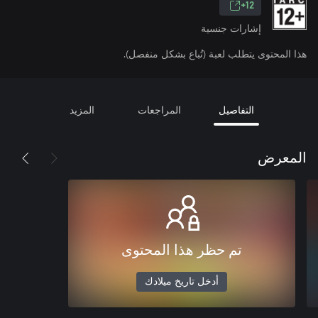
12+
إشارات جنسية
هذا المحتوى يتطلب لعبة (تُباع بشكل منفصل).
التفاصيل
المراجعات
المزيد
المعرض
تم حظر هذا المحتوى
أدخل تاريخ ميلادك