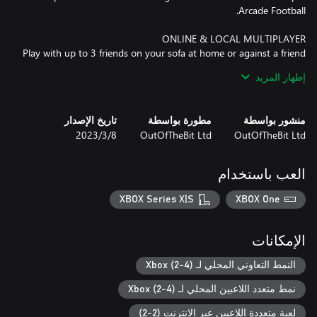
Play with up to 3 friends on your sofa at home or against a friend
إظهار المزيد
Renowned composer Barry Leitch (Top Gear SNES, Horizon Chase
منشور بواسطة
مطورة بواسطة
تاريخ الإصدار
Turbo, Lotus Turbo Challenge 2) has produced a unique
OutOfTheBit Ltd
OutOfTheBit Ltd
8‏/3‏/2023
العب باستخدام
Play the league, knockout, or mixed format tournament of your
XBOX Series X|S
XBOX One
Manage your tactics to be more offensive or defensive
الإمكانات
depending on how the game's going. You can also make
substitutions if one of your players gets injured or isn't
النمط التعاوني المحلي لـ Xbox (2-4)
performing well.
نمط متعدد اللاعبين المحلي لـ Xbox (2-4)
لعبة متعددة اللاعبين عبر الإنترنت (2-2)