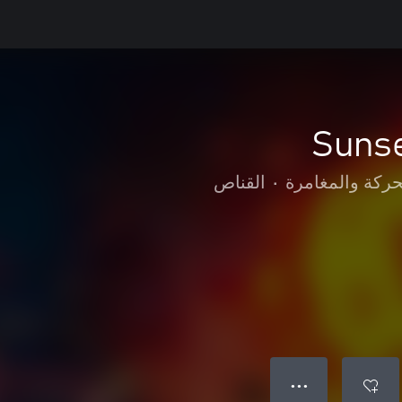
Sunse
حركة والمغامرة
•
القناص
● ● ●