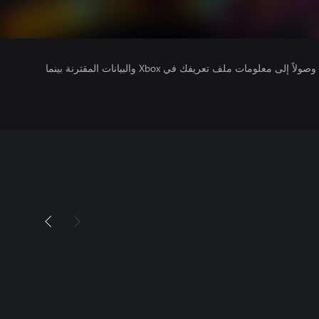
يتلقى ناشرو الألعاب التي تقوم بتشغيلها وصولاً إلى معلومات ملف تعريفك في Xbox والبيانات المقترنة بينما