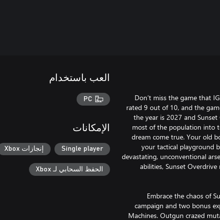
العب باستخدام
Don’t miss the game that I
PC
rated 9 out of 10, and the game
the year is 2027 and Sunset 
most of the population into t
الإمكانات
dream come true. Your old b
your tactical playground b
Single player
إنجازات Xbox
devastating, unconventional arse
abilities, Sunset Overdrive 
الحفظ السحابي لـ Xbox
Embrace the chaos of Sun
campaign and two bonus expa
Machines. Outgun crazed mutan