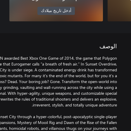
أدخل تاريخ ميلادك
الوصف
GN awarded Best Xbox One Game of 2014, the game that Polygon
 that Eurogamer calls “a breath of fresh air.” In Sunset Overdrive,
City is under siege. A contaminated energy drink has transformed
oxic mutants. For many it's the end of the world, but for you it’s a
oss? Dead. Your boring job? Gone. Transform the open-world into
y grinding, vaulting and wall-running across the city while using a
nal. With hyper-agility, unique weapons, and customizable special
rewrites the rules of traditional shooters and delivers an explosive,
set City through a hyper-colorful, post-apocalyptic single-player
nsions, Mystery of Mooil Rig and Dawn of the Rise of the Fallen
ts, homicidal robots, and villainous thugs on your journeys with