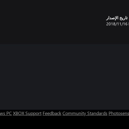
تاريخ الإصدار
16‏/11‏/2018
ws PC
XBOX Support
Feedback
Community Standards
Photosens