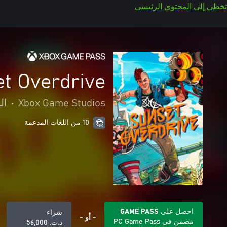
تخطي إلى المحتوى الرئيسي
t Overdrive
Xbox Game Studios
•
ال
10 من اللغات المدعمة
احصل على GAME PASS
شراء
- أو -
مضمن في PC Game Pass
د.ت.‏ 56,000