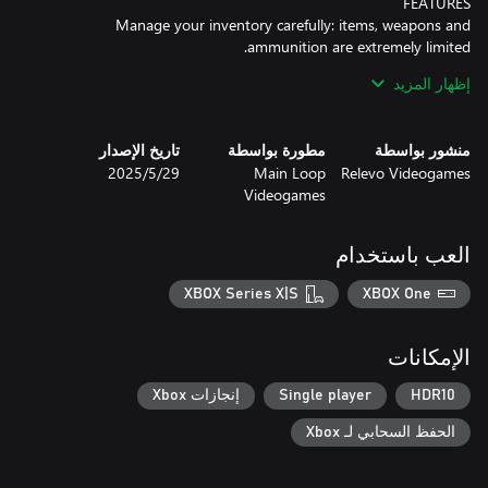
Manage your inventory carefully: items, weapons and
إظهار المزيد
Solve ingenious puzzles and challenges, devised using original
منشور بواسطة
مطورة بواسطة
تاريخ الإصدار
Face the most terrible predators: different types of enemies and
Relevo Videogames
Main Loop
29‏/5‏/2025
Videogames
Employ different strategies for each situation. Use the few
weapons you have, create traps or distractions, or hide from the
العب باستخدام
The immersive atmosphere, quality graphics and oppressive
XBOX Series X|S
XBOX One
الإمكانات
SUBMERSED 2 - THE HIVE contains scenes of violence, gore,
nudity and explicit language. Enjoy!
HDR10
Single player
إنجازات Xbox
الحفظ السحابي لـ Xbox