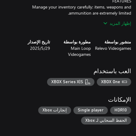
Manage your inventory carefully: items, weapons and
إظهار المزيد
Solve ingenious puzzles and challenges, devised using original
منشور بواسطة
مطورة بواسطة
تاريخ الإصدار
Face the most terrible predators: different types of enemies and
Relevo Videogames
Main Loop
29‏/5‏/2025
Videogames
Employ different strategies for each situation. Use the few
weapons you have, create traps or distractions, or hide from the
العب باستخدام
The immersive atmosphere, quality graphics and oppressive
XBOX Series X|S
XBOX One
الإمكانات
SUBMERSED 2 - THE HIVE contains scenes of violence, gore,
nudity and explicit language. Enjoy!
HDR10
Single player
إنجازات Xbox
الحفظ السحابي لـ Xbox