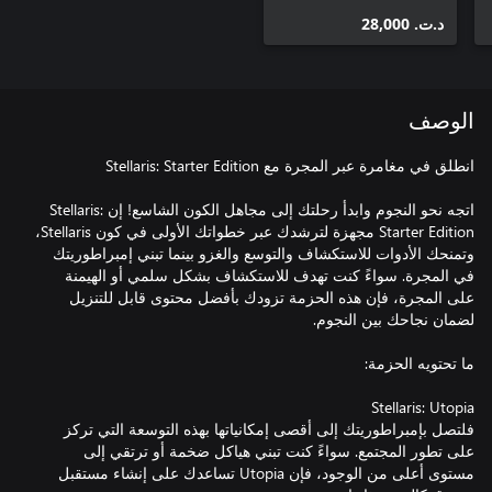
د.ت.‏ 28,000
الوصف
اتجه نحو النجوم وابدأ رحلتك إلى مجاهل الكون الشاسع! إن Stellaris:
Starter Edition مجهزة لترشدك عبر خطواتك الأولى في كون Stellaris،
وتمنحك الأدوات للاستكشاف والتوسع والغزو بينما تبني إمبراطوريتك
في المجرة. سواءً كنت تهدف للاستكشاف بشكل سلمي أو الهيمنة
على المجرة، فإن هذه الحزمة تزودك بأفضل محتوى قابل للتنزيل
فلتصل بإمبراطوريتك إلى أقصى إمكانياتها بهذه التوسعة التي تركز
على تطور المجتمع. سواءً كنت تبني هياكل ضخمة أو ترتقي إلى
مستوى أعلى من الوجود، فإن Utopia تساعدك على إنشاء مستقبل