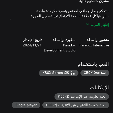
- اعتنق مسارات الارتقاء: البراعة البيولوجية، أو التعديلات السيبرانية، أو
إظهار المزيد
منشور بواسطة
مطورة بواسطة
تاريخ الإصدار
Paradox Interactive
Paradox
21‏/11‏/2024
Development Studio
تولَّ قيادة الإمبراطورية الآلية وأعد تشكيل المجرة بالشكل الذي
يناسبك. هل ستقود اختراعاتك الميكانيكية إلى التعايش في سلام، أم
العب باستخدام
XBOX Series X|S
XBOX One
- استكشف فعاليات جديدة وتحديات مصممة خصيصى لنهضة الذكاء
الإمكانات
The Stellaris: Starter Edition هي بوابتك إلى كون مليء بالاحتمالات
لعبة تعاونية عبر الإنترنت (2-100)
اللانهائية. سواءً كنت تلعب للمرة الأولى أو كنت لاعبًا استراتيجيًا
لعبة متعددة اللاعبين عبر الإنترنت (2-100)
Single player
مخضرمًا، فإن هذه التوسعات ستساعدك على السفر عبر الكون وتطوير
إمبراطوريتك وربما أيضًا غزو المجرة.