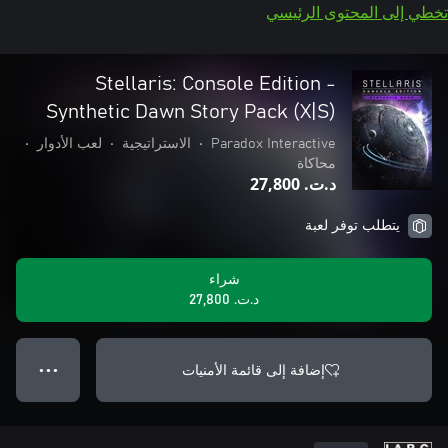
تخطي إلى المحتوى الرئيسي
Stellaris: Console Edition -
Synthetic Dawn Story Pack (X|S)
Paradox Interactive
•
الاستراتيجية
•
لعب الأدوار
•
محاكاة
د.ت.‏ 27,800
يتطلب توفر لعبة
شراء
د.ت.‏ 27,800
إضافة إلى قائمة الأمنيات
● ● ●