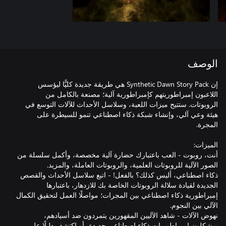
الوصف
إن Synthetic Dawn Story Pack هي طريقة جديدة كليًّا ليؤسس
اللاعبون إمبراطوريتهم كإمبراطورية آلية؛ مصنعة بالكامل من
الروبوتات. ستتيح ميزات اللعبة، وسلاسل الأحداث للآلات التوسع في
هيئة وعي آلي، وإنشاء شبكة ذكاء اصطناعي تنمو للسيطرة على
أنت، روبوت - العب باعتبارك حضارة آلية مخصصة، وأكمل سلسلة من
ذكاء اصطناعي، أليس كذلك؟ بالفعل! - اتبع سلاسل الأحداث والقصص
الجديدة لقيادة سلالة الروبوتات الخاصة بك للازدهار، باعتبارها
إمبراطورية ذكاء اصطناعي بين المجرات؛ مواصلًا العمل لتحقيق الكمال
نهوض الآلات - شاهد الآليين المقهورين يتمردون ضد أسيادهم،
ويشكلون إمبراطوريات ذكاء اصطناعي جديدة، أو اكتشف دليلًا على