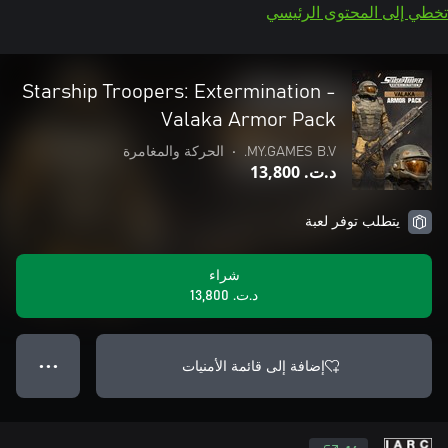
تخطي إلى المحتوى الرئيسي
Starship Troopers: Extermination -
Valaka Armor Pack
MY.GAMES B.V.
•
الحركة والمغامرة
د.ت.‏ 13,800
يتطلب توفر لعبة
شراء
د.ت.‏ 13,800
إضافة إلى قائمة الأمنيات
● ● ●