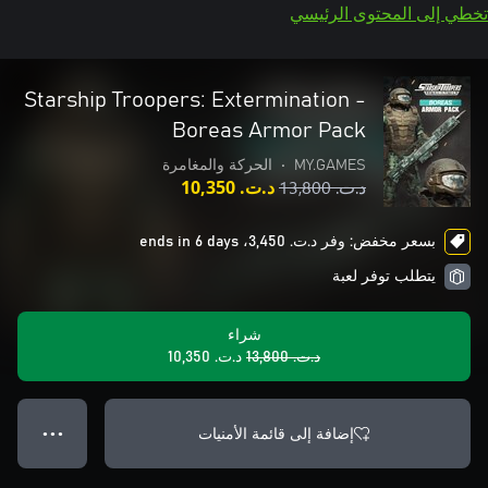
تخطي إلى المحتوى الرئيسي
Starship Troopers: Extermination -
Boreas Armor Pack
MY.GAMES
•
الحركة والمغامرة
د.ت.‏ 13,800
د.ت.‏ 10,350
بسعر مخفض: وفر د.ت.‏ 3,450، ends in 6 days
يتطلب توفر لعبة
شراء
د.ت.‏ 13,800
د.ت.‏ 10,350
إضافة إلى قائمة الأمنيات
● ● ●