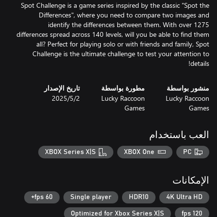
Spot Challenge is a game series inspired by the classic "Spot the
Differences", where you need to compare two images and
identify the differences between them. With over 1275
differences spread across 140 levels, will you be able to find them
all? Perfect for playing solo or with friends and family, Spot
Challenge is the ultimate challenge to test your attention to
details!
منشور بواسطة
مطورة بواسطة
تاريخ الإصدار
Lucky Raccoon
Lucky Raccoon
2‏/5‏/2025
Games
Games
العب باستخدام
XBOX Series X|S
XBOX One
PC
الإمكانات
60 fps+
Single player
HDR10
4K Ultra HD
Optimized for Xbox Series X|S
120 fps