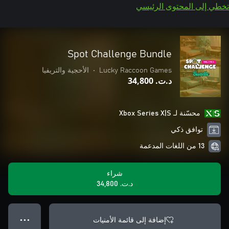
تخطي إلى المحتوى الرئيسي
Spot Challenge Bundle
Lucky Raccoon Games
•
الأحجية والتريفيا
د.ت.‏ 34,800
محسّنة لـ Xbox Series X|S
توافق ذكي
13 من اللغات المدعمة
شراء
د.ت.‏ 34,800
إضافة إلى قائمة الأمنيات
● ● ●