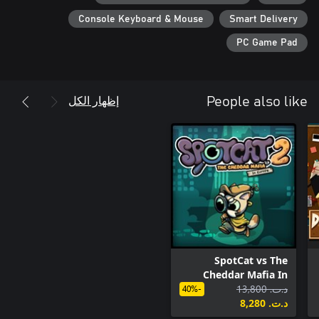
Console Keyboard & Mouse
Smart Delivery
PC Game Pad
إظهار الكل
People also like
SpotCat vs The
Cheddar Mafia In
د.ت.‏ 13,800
Europe
-40%
د.ت.‏ 8,280