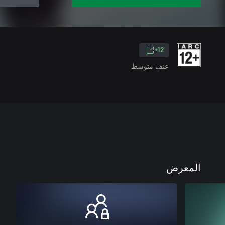
12+
عنف متوسط
المعرض