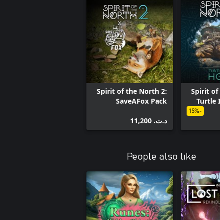
Spirit of the North 2:
Spirit of
SaveAFox Pack
Turtle
-15%
د.ت.‏ 11,200
People also like