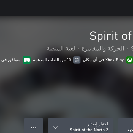
Spirit o
•
الحركة والمغامرة
•
لعبة المنصة
Xbox Play في أي مكان
10 من اللغات المدعمة
متوافق في ا
اختيار إصدار
● ● ●
Spirit of the North 2