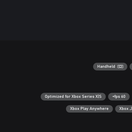
Handheld
Optimized for Xbox Series X|S
60 fps+
Xb
Xbox Play Anywhere