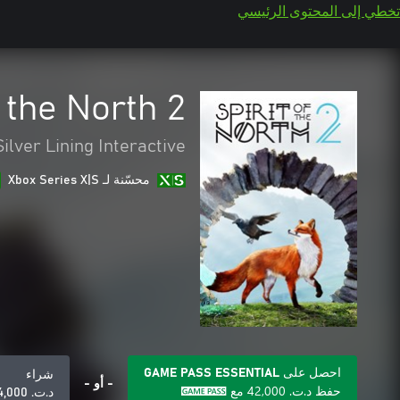
تخطي إلى المحتوى الرئيسي
f the North 2
Silver Lining Interactive
محسّنة لـ Xbox Series X|S
احصل على GAME PASS ESSENTIAL
شراء
- أو -
حفظ
د.ت.‏ 42,000
مع
د.ت.‏ 84,000+