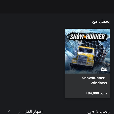
يعمل مع
SnowRunner -
Windows
د.ت.‏ 84,000+
إظهار الكل
مضمنة في