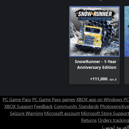
SnowRunner - 1-Year
Anniversary Edition
(Windows 10)
د.ت.‏ 111,000+
PC Game Pass
PC Game Pass games
XBOX app on Windows PC
XBOX Support
Feedback
Community Standards
Photosensitive
Seizure Warning
Microsoft account
Microsoft Store Support
Returns
Orders tracking
العربية (تونس)