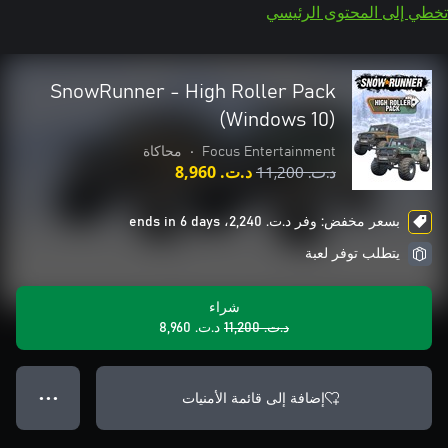
تخطي إلى المحتوى الرئيسي
SnowRunner - High Roller Pack
(Windows 10)
Focus Entertainment
•
محاكاة
د.ت.‏ 11,200
د.ت.‏ 8,960
بسعر مخفض: وفر د.ت.‏ 2,240، ends in 6 days
يتطلب توفر لعبة
شراء
د.ت.‏ 11,200
د.ت.‏ 8,960
إضافة إلى قائمة الأمنيات
● ● ●