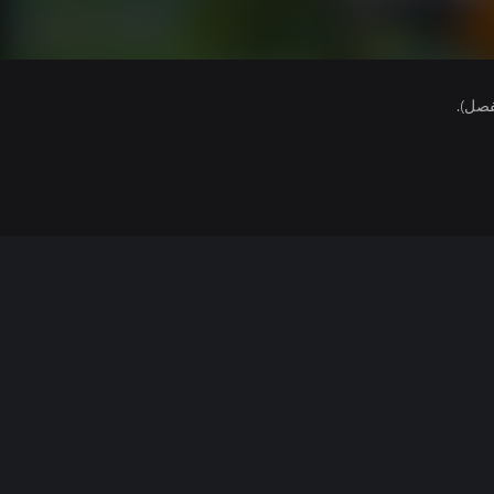
فصل).