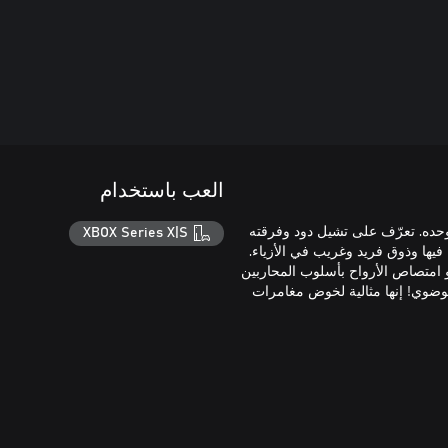
العب باستخدام
وحده. تعرّف على تشيل دود وفرقته
XBOX Series X|S
امتصاص الأرواح بأسلوب المحاربين
 فوضوي! إنها مثالية لخوض مغامرات