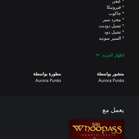
إظهار المزيد
* تنويه: عَانَ بعض المطورين في أثناء إنتاج هذا المحتوى القابل للتنزيل
منشور بواسطة
مطورة بواسطة
Aurora Punks
Aurora Punks
يعمل مع