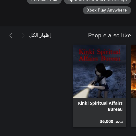
PC Game Pad
Optimized for Xbox Series X|S
Xbox Play Anywhere
بعد أن كانت تنقل الأحداث من منظور ثابت، أصبحت الكاميرا في
الإصدار الجديد مثبتةً على كتف اللاعب وتنقل منظوره بشكل أكثر
إظهار الكل
People also like
واقعيةً، حتى تتمكن من مشاهدة منظور James بشكل أكثر دقةً،
وتحظى بمشاهد أكثر حماسيةً، وتجربةً أكثر متعةً أثناء اكتشاف المدينة
يشهد هذا الإصدار من اللعبة عودة أسلحة مألوفة مثل steel pipe
تجنَّب الهجمات وقم بمناورات في الوقت المناسب، واستهدف الأعداء
من بعيد، وخض مواجهات محتدمة ضد الوحوش واجعل الحماس يدب
في أوصالك أكثر من أي وقت مضى.
Kinki Spiritual Affairs
Bureau
د.ت.‏ 36,000