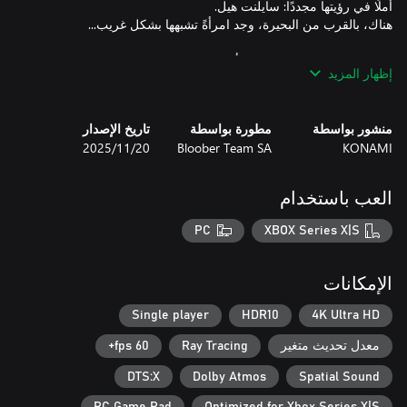
إظهار المزيد
جرِّب رعب نجاة نفسيًّا من الطراز الأول -الذي تمت الإشادة به بأنه
الأفضل في السلسلة- على أحدث الأجهزة مع مرئيات مرعبة وأصوات
منشور بواسطة
مطورة بواسطة
تاريخ الإصدار
KONAMI
Bloober Team SA
20‏/11‏/2025
العب باستخدام
بفضل استخدام تقنية اقتفاء مسار الأشعة والتحسينات التقنية المتقدمة
الأخرى، أصبح عالم SILENT HILL وأجواءه المربكة أكثر واقعيةً من أي
PC
XBOX Series X|S
وباعتماد مشاهد صوتية جديدة غامرة، ستشعر وكأنك في خضم
الإمكانات
Single player
HDR10
4K Ultra HD
معدل تحديث متغير
Ray Tracing
60 fps+
استكشف المواقع والمباني التي كان يتعذر الوصول إليها من قبل، أو
DTS:X
Dolby Atmos
Spatial Sound
خُض غمار نفس القصة المعروفة والشيقة، وتعرّف من جديد على