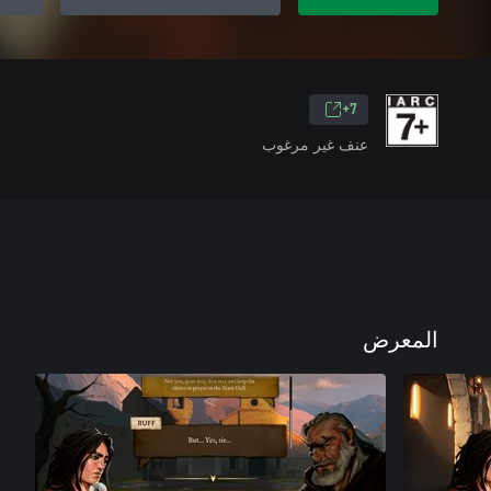
7+
عنف غير مرغوب
المعرض