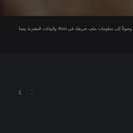
يتلقى ناشرو الألعاب التي تقوم بتشغيلها وصولاً إلى معلومات ملف تعريفك في Xbox والبيانات المقترنة بينما