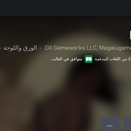
DX Gameworks LLC, Magalugames
•
الورق واللوحة
•
2 من اللغات المدعمة
متوافق في الغالب
● ● ●