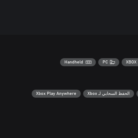
Handheld
PC
XBOX 
الحفظ السحابي لـ Xbox
Xbox Play Anywhere