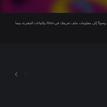
يتلقى ناشرو الألعاب التي تقوم بتشغيلها وصولاً إلى معلومات ملف تعريفك في Xbox والبيانات المقترنة بينما