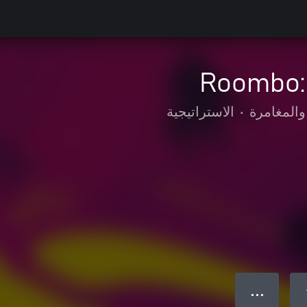
Roombo: 
والمغامرة
•
الاستراتيجية
● ● ●