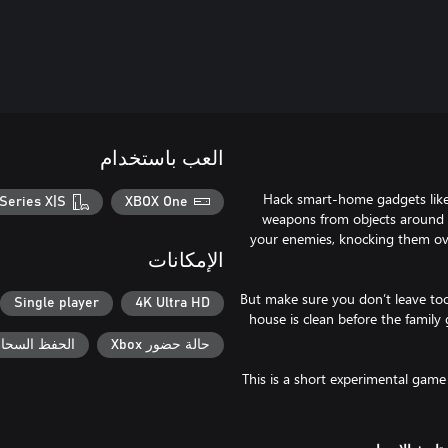
العب باستخدام
Hack smart-home gadgets like l
Series X|S
XBOX One
weapons from objects around t
your enemies, knocking them ov
الإمكانات
But make sure you don’t leave to
Single player
4K Ultra HD
house is clean before the famil
حالة حضور Xbox
الحفظ السحابي ل
This is a short experimental game 