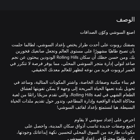
الوصف
بصفتك روبوت على أحدث طراز يختص بإعداد السوشي، لطالما حلمت
بأن تصبح طاهيًا مشهورًا على مستوى العالم وتجعل صانعيك فخورين
بك. ومن حسن حظك أن سكان Rolling Hills الودودين يبحثون عن نجم
صاعد لتولي إدارة متجر السوشي المحلي، مما يوفر فرصة لا تتكرر في
قم ببناء مكتبة وصفاتك الخاصة، واشترِ المكونات المثالية، وساعد في
تحويل بلدة تعمها الحياة المريحة إلى وجهة لا يمكن تفويتها لعشاق
الطعام الشهي في لعبة Rolling Hills، والتي تقدم مزيجًا رائعًا من لعبة
محاكاة الحياة الواقعية وإدارة المطاعم، وتدور حول تقديم ملذات الحياة
اجمع وصفات جديدة تناسب أذواق سكان المدينة، واحصل على
مكونات طازجة من السوق المحلي لتحسين نكهة إبداعاتك وجودتها،