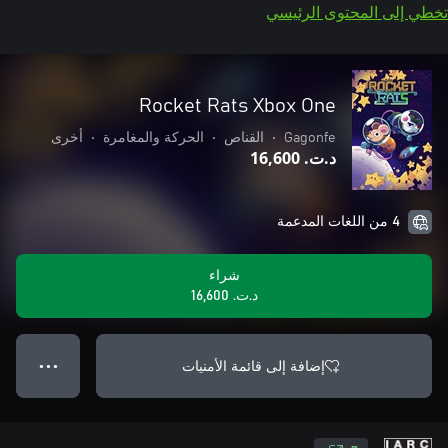
تخطي إلى المحتوى الرئيسي
Rocket Rats Xbox One
Gagonfe
•
القناص
•
الحركة والمغامرة
•
أخرى
د.ت.‏ 16,600
4 من اللغات المدعمة
شراء
د.ت.‏ 16,600
إضافة إلى قائمة الأمنيات
● ● ●