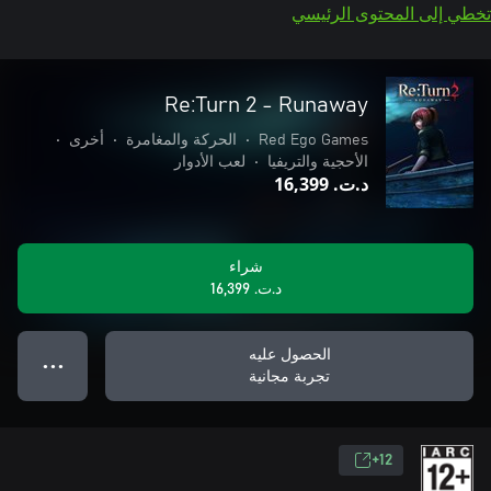
تخطي إلى المحتوى الرئيسي
Re:Turn 2 - Runaway
Red Ego Games
•
الحركة والمغامرة
•
أخرى
•
الأحجية والتريفيا
•
لعب الأدوار
د.ت.‏ 16,399
شراء
د.ت.‏ 16,399
الحصول عليه
● ● ●
تجربة مجانية
12+