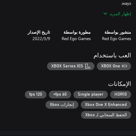
إظهار المزيد
Re:turn 2 - Runaway is a tale of heart-breaking betrayal and
horrifying evil.
منشور بواسطة
مطورة بواسطة
تاريخ الإصدار
Red Ego Games
Red Ego Games
9‏/3‏/2022
العب باستخدام
XBOX Series X|S
XBOX One
الإمكانات
120 fps
60 fps+
Single player
HDR10
Xbox One X Enhanced
إنجازات Xbox
الحفظ السحابي لـ Xbox