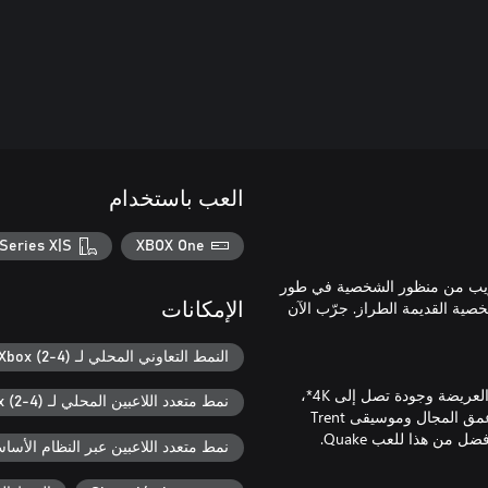
العب باستخدام
Series X|S
XBOX One
فائزة بالجوائز، لعبة التصويب من منظور الشخصية في طور
خصية القديمة الطراز. جرّب الآن
الإمكانات
النمط التعاوني المحلي لـ Xbox (2-4)
استمتع بالنسخة المعروفة والأصلية من Quake الآن بدعم دقة الشاشة العريضة وجودة تصل إلى 4K*،
نمط متعدد اللاعبين المحلي لـ Xbox (2-4)
ونماذج محسنة والإضاءة الديناميكية والمتنوعة الألوان، ومضاد التعرج وعمق المجال وموسيقى Trent
نمط متعدد اللاعبين عبر النظام الأساسي ل