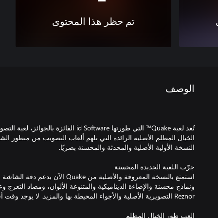
تم حظر هذا المحتوى
الوصف
تُعد لعبة Quake™ التي طورتها id Software ال
الخيال المظلم الأصلية الرائدة التي تلهم ألعاب التصويب من منظور الش