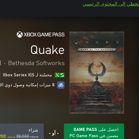
تخطي إلى المحتوى الرئيسي
Quake
Bethesda Softworks
•
ا
محسّنة لـ Xbox Series X|S
8 ميزات إمكانية وصول ذوي الاحتياجات الخاصة
احصل على GAME PASS
شراء
- أو -
مضمن في PC Game Pass
د.ت.‏ 28,000
د.ت.‏ 11,200