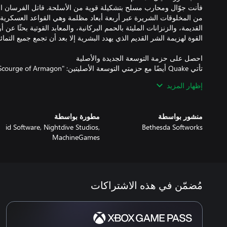
فأنت جوّال ومحارب مسلح بتشكيلة قوية من الأسلحة. قاتل الفرسان الف
من المخلوقات الشريرة عبر أربعة أبعاد مظلمة وهي القواعد العسكرية 
القديمة، والزنزانات المليئة بالحمم البركانية، والمعابد القوتية بحثًا عن 
إظهار المزيد
منشور بواسطة
مطورة بواسطة
الجوّالة محتجز في بُعد متكرر لا ينتهي... إذ يعيش الأحداث العنيفة نفسه
id Software, Nightdive Studios,
Bethesda Softworks
MachineGames
تقع الألة خلف جح
مُضمّن في هذه الاشتراكات
قاتل في طور قاعدة الخيال المظلم والتوسعات في طور اللعب الجماعي 
لاعبين على (الشاشة المقسمة المحلية). تتميز بدعم الخوادم المخصصة لل