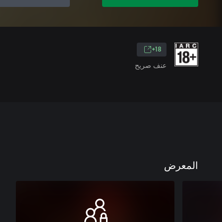
18+
عنف صريح
المعرض