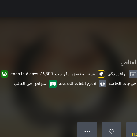
لقناص
توافق ذكي
بسعر مخفض: وفر د.ت.‏ 16,800، ends in 6 days
6 من اللغات المدعمة
متوافق في الغالب
● ● ●