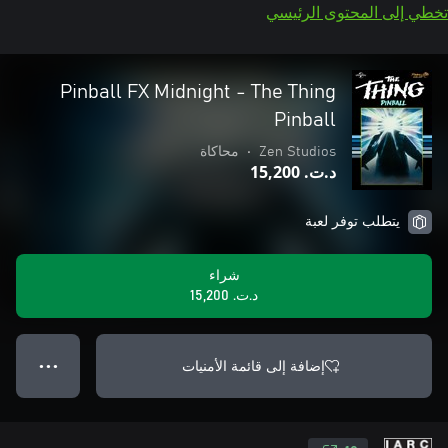
تخطي إلى المحتوى الرئيسي
Pinball FX Midnight - The Thing
Pinball
Zen Studios
•
محاكاة
د.ت.‏ 15,200
يتطلب توفر لعبة
شراء
د.ت.‏ 15,200
إضافة إلى قائمة الأمنيات
● ● ●