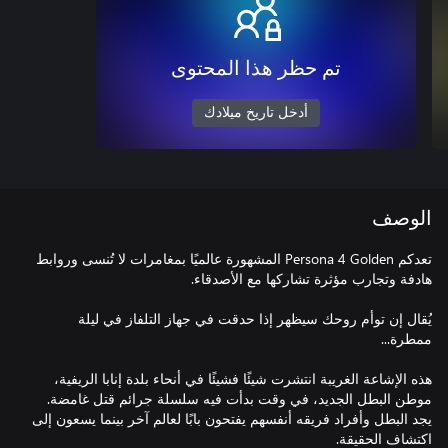
تم حظر هذا المحتوى
أدخل تاريخ ميلادك
الوصف
تعدكم Persona 4 Golden المشهورة عالميًا بمغامرات لا تُنسى وروابط
يُقال إن توأم روحك سيظهر إذا حدقت في جهاز التلفاز في ليلة
هذه الإشاعة الغريبة انتشرت شيئًا فشيئًا في أنحاء بلدة إنابا الريفية،
موطن البطل الجديد، في وقت بدأت فيه سلسلة جرائم قتل غامضة.
يجد البطل وأفراد فريقه أنفسهم يفتحون بابًا لعالم آخر بينما يسعون إلى