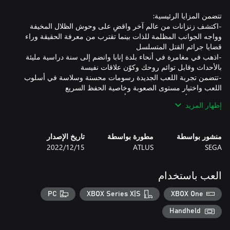
-اكتشف زنزانات من عالم آخر واقضِ على وحوش الظلال المخيفة
وواجه الجوانب المظلمة للذات بينما تقترب من معرفة الحقيقة وراء
-اذهب في مغامرة في أنحاء بلدة إنابا وانضم إلى سنة دراسية مليئة
-تتضمن تجربة اللعب الجديدة رسومات محسنة وسلاسة في أسلوب
-اختر بين الأداء الصوتي باليابانية أو الإنجليزية
إظهار المزيد
منشور بواسطة
مطورة بواسطة
تاريخ الإصدار
SEGA
ATLUS
15‏/12‏/2022
العب باستخدام
PC
XBOX Series X|S
XBOX One
Handheld