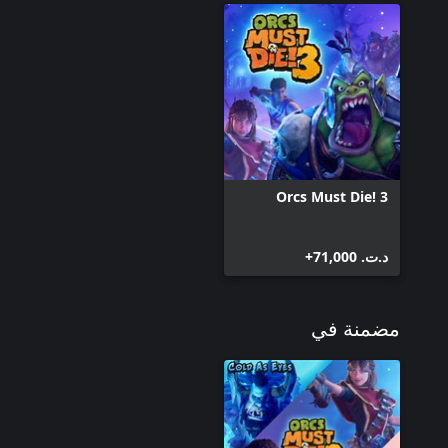
Orcs Must Die! 3
د.ت.‏ 71,000+
مضمنة في