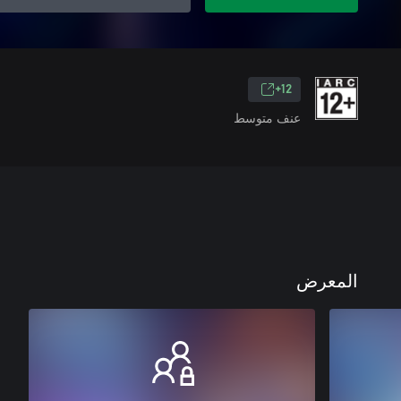
12+
عنف متوسط
المعرض