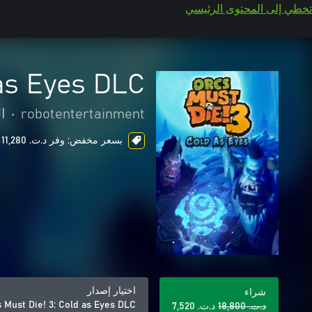
تخطي إلى المحتوى الرئيسي
 as Eyes DLC
robotentertainment
•
ا
بسعر مخفض: وفر د.ت.‏ 11,280، ends in 6 days
اختيار إصدار
شراء
 Must Die! 3: Cold as Eyes DLC
د.ت.‏ 18,800
د.ت.‏ 7,520