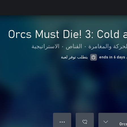
Orcs Must Die! 3: Cold
لحركة والمغامرة
•
القناص
•
الاستراتيجية
يتطلب توفر لعبة
● ● ●
Orcs