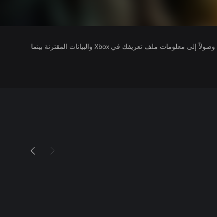
يتلقى ناشرو الألعاب التي تقوم بتشغيلها وصولاً إلى معلومات ملف تعريفك في Xbox والبيانات المقترنة بينما