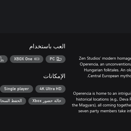
العب باستخدام
Zen Studios’ modern homage t
XBOX One
PC
Operencia, an unconventional
Hungarian folktales. An o
الإمكانات
Single player
4K Ultra HD
Operencia is home to an intrigui
historical locations (e.g., Deva
حالة حضور Xbox
الحفظ السحابي ل
the Magyars), all coming togeth
seven party members take inf