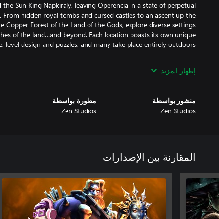
he Sun King Napkiraly, leaving Operencia in a state of perpetual
 From hidden royal tombs and cursed castles to an ascent up the
e Copper Forest of the Land of the Gods, explore diverse settings
ches of the land…and beyond. Each location boasts its own unique
إظهار المزيد
s and fabulous 2D character portraits bring the story to life in a
y other game. More than 30 colorful roles are fully voiced through
منشور بواسطة
مطورة بواسطة
Zen Studios
Zen Studios
lecting the proper ingredients to craft new items, dozens of puzzles
المقارنة بين الإصدارات
urn-based battle system full of spells and special skills to execute,
thorough exploration of each area. For added challenge, turn on
out each of the 13 maps yourself. How many secrets will you find?