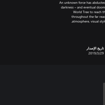
An unknown force has abducted t
darkness – and eventual doom.
World Tree to reach th
throughout the far rea
Breathtaking hand-drawn cutscene
style not easily compared to an
تاريخ الإصدار
29‏/3‏/2019
From intricate riddles to se
Along with a deeply strategic t
tile-based movement encourages 
Cartographer mode to plot 