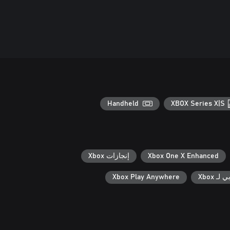
Handheld
XBOX Series X|S
Xbox One X Enhanced
إنجازات Xbox
ـ Xbox
Xbox Play Anywhere