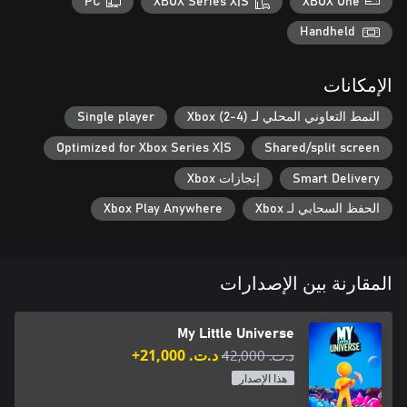
PC
XBOX Series X|S
XBOX One
tools, which will always keep you one step ahead of your
opponents! Improve your weapon, tools, and armor up to 30+
Handheld
الإمكانات
Get entranced by the game’s cozy atmosphere, enjoy the relaxing
النمط التعاوني المحلي لـ Xbox (2-4)
Single player
soundtrack, and fall in love with the simplistic yet charismatic
visuals. After all, it’s all about the journey and the friends we
Optimized for Xbox Series X|S
Shared/split screen
make along the way!
Smart Delivery
إنجازات Xbox
الحفظ السحابي لـ Xbox
Xbox Play Anywhere
المقارنة بين الإصدارات
My Little Universe
د.ت.‏ 42,000
د.ت.‏ 21,000+
هذا الإصدار