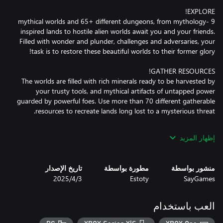
9 mythical worlds and 65+ different dungeons, from mythology-
inspired lands to hostile alien worlds await you and your friends.
Filled with wonder and plunder, challenges and adversaries, your
The worlds are filled with rich minerals ready to be harvested by
your trusty tools, and mythical artifacts of untapped power
guarded by powerful foes. Use more than 70 different gatherable
إظهار المزيد
The universe won’t be restored that easily, and each challenge
requires the proper tools for the job. Equipped with your trusty
pickaxe, sharp sword, and sturdy axe, you’ll be thrown against
منشور بواسطة
مطورة بواسطة
تاريخ الإصدار
150+ different adversaries including mythical creatures, alien
SayGames
Estoty
3‏/4‏/2025
العب باستخدام
With each planet comes new challenges and because of that, you
have to stay prepared by upgrading to the newest and freshest