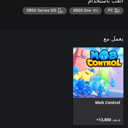
العب باستخدام
XBOX Series X|S
XBOX One
PC
يعمل مع
Mob Control
د.ت.‏ 13,800+