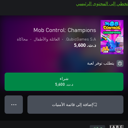
تخطي إلى المحتوى الرئيسي
Mob Control: Champions
QubicGames S.A.
•
العائلة والأطفال
•
محاكاة
د.ت.‏ 5,600
يتطلب توفر لعبة
شراء
د.ت.‏ 5,600
إضافة إلى قائمة الأمنيات
● ● ●