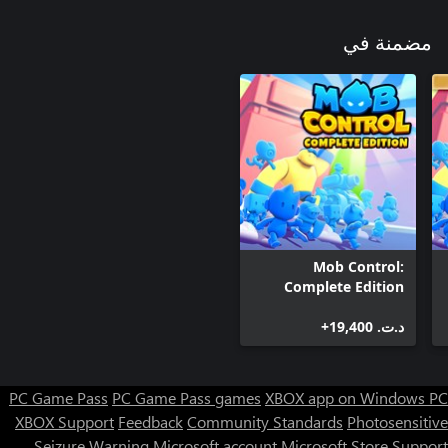
مضمنة في
Mob Control:
Complete Edition
د.ت.‏ 19,400+
PC Game Pass
PC Game Pass games
XBOX app on Windows PC
XBOX Support
Feedback
Community Standards
Photosensitive
Seizure Warning
Microsoft account
Microsoft Store Support