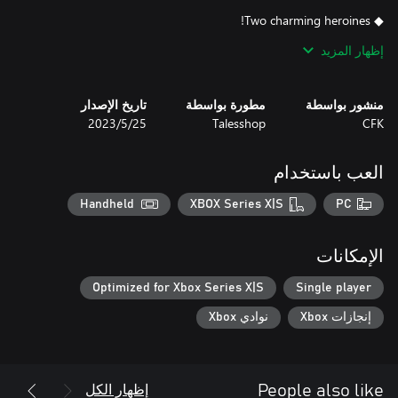
Enjoy this sweet love story with two lovely and charismatic
إظهار المزيد
The beautiful artwork and fully-voiced lines give you a taste of
منشور بواسطة
مطورة بواسطة
تاريخ الإصدار
Korean and Japanese voice acting options allow you to select
CFK
Talesshop
25‏/5‏/2023
العب باستخدام
Handheld
XBOX Series X|S
PC
Sharpen your cooking skills and collect recipes with a few simple
الإمكانات
Choose your own marketing strategy to create the most
Optimized for Xbox Series X|S
Single player
إنجازات Xbox
نوادي Xbox
إظهار الكل
People also like