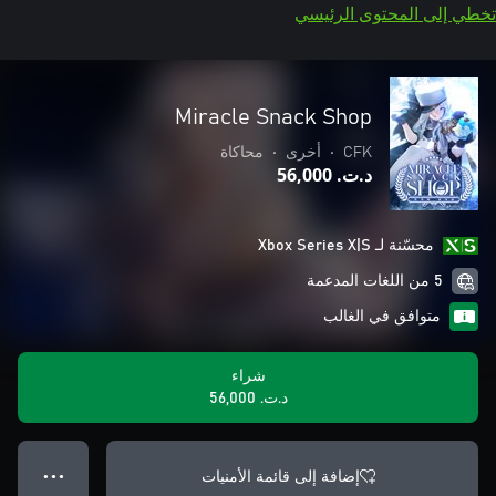
تخطي إلى المحتوى الرئيسي
Miracle Snack Shop
CFK
•
أخرى
•
محاكاة
د.ت.‏ 56,000
محسّنة لـ Xbox Series X|S
5 من اللغات المدعمة
متوافق في الغالب
شراء
د.ت.‏ 56,000
إضافة إلى قائمة الأمنيات
● ● ●