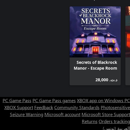
Check out what happens to Seolhwa and Philia after the main
story comes to a close!
Secrets of Blackrock
Manor - Escape Room
د.ت.‏ 28,000
PC Game Pass
PC Game Pass games
XBOX app on Windows PC
XBOX Support
Feedback
Community Standards
Photosensitive
Seizure Warning
Microsoft account
Microsoft Store Support
Returns
Orders tracking
العربية (تونس)