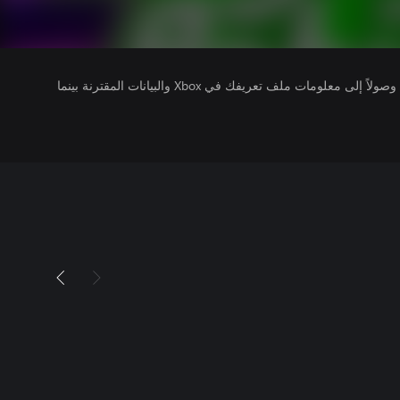
يتلقى ناشرو الألعاب التي تقوم بتشغيلها وصولاً إلى معلومات ملف تعريفك في Xbox والبيانات المقترنة بينما