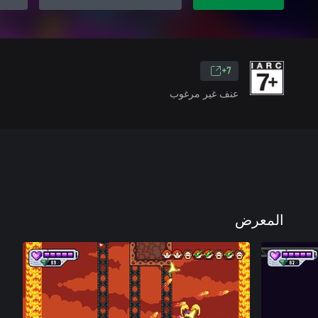
7+
عنف غير مرغوب
المعرض