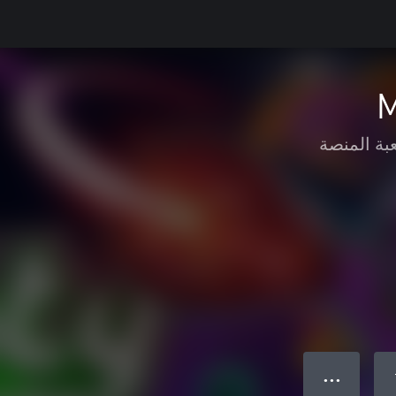
M
بة المنصة
● ● ●