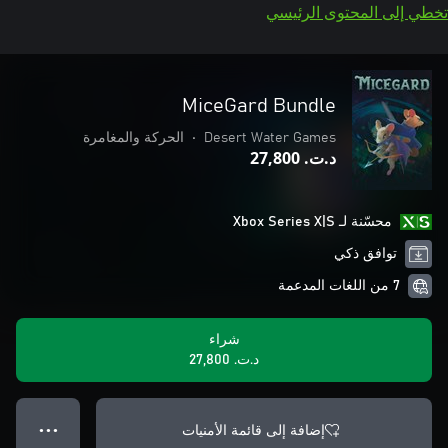
تخطي إلى المحتوى الرئيسي
MiceGard Bundle
Desert Water Games
•
الحركة والمغامرة
د.ت.‏ 27,800
محسّنة لـ Xbox Series X|S
توافق ذكي
7 من اللغات المدعمة
شراء
د.ت.‏ 27,800
إضافة إلى قائمة الأمنيات
● ● ●