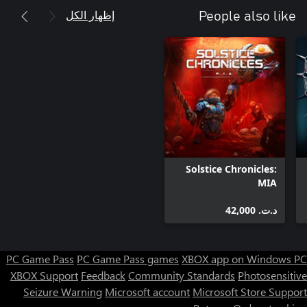
إظهار الكل
People also like
Solstice Chronicles:
MIA
د.ت.‏ 42,000
PC Game Pass
PC Game Pass games
XBOX app on Windows PC
XBOX Support
Feedback
Community Standards
Photosensitive
Seizure Warning
Microsoft account
Microsoft Store Support