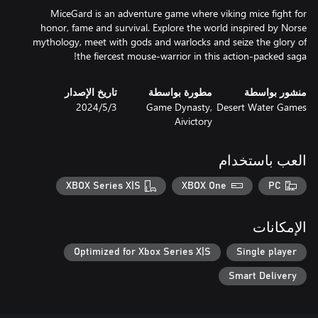
MiceGard is an adventure game where viking mice fight for
honor, fame and survival. Explore the world inspired by Norse
mythology, meet with gods and warlocks and seize the glory of
the fiercest mouse-warrior in this action-packed saga!
منشور بواسطة
مطورة بواسطة
تاريخ الإصدار
Desert Water Games
Game Dynasty,
3‏/5‏/2024
Aivictory
العب باستخدام
XBOX Series X|S
XBOX One
PC
الإمكانات
Optimized for Xbox Series X|S
Single player
Smart Delivery